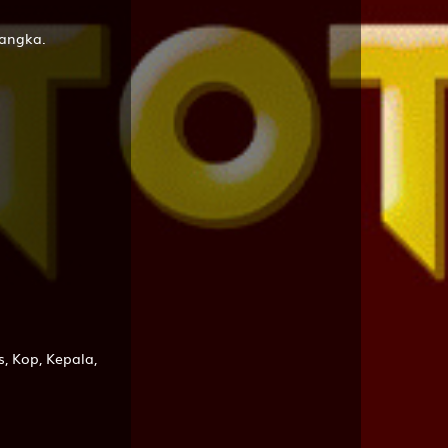
 angka.
, Kop, Kepala,