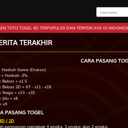
RPOPULER DAN TERPERCAYA DI INDONESIA , HADIR DENGAN 4
ERITA TERAKHIR
CARA PASANG TOGEL
k Hadiah Game (Diskon)
0 = Hadiah -3%
k Bebas = x1.5
 Bebas 2D = X7 - x11 - x18
 Naga = x23 - x35
 Jitu = x8
= x9
A PASANG TOGEL
3D / 2D
ah permainan menebak 4 angka, 3 angka, dan 2 angka.