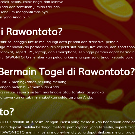
 colok bebas, colok naga, dan lainnya.
Anda dan tentukan jumlah taruhan.
a sebelum mengonfirmasinya.
n yang Anda pilih.
di Rawontoto?
psi canggih untuk melindungi data pribadi dan transaksi pemain.
 menawarkan permainan lain seperti slot online, live casino, dan sportsboo
erangkat, seperti PC, laptop, dan smartphone, sehingga pemain dapat bermain
an, RAWONTOTO memberikan peluang kemenangan yang tinggi kepada para 
 Bermain Togel di Rawontoto?
a untuk meningkatkan peluang menang.
jangan melebihi kemampuan Anda.
 sesuai, seperti sistem martingale atau taruhan berjangka.
ditawarkan untuk meningkatkan saldo taruhan Anda.
to?
OTO adalah situs resmi dengan lisensi yang memastikan keamanan data da
an deposit melalui berbagai metode pembayaran yang tersedia, seperti trans
 RAWONTOTO memiliki versi mobile-friendly yang dapat diakses melalui brows