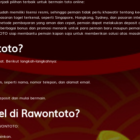
i pilihan terbaik untuk bermain toto online:
h memiliki lisensi resmi, sehingga pemain tidak perlu khawatir tentang k
n togel terkenal, seperti Singapore, Hongkong, Sydney, dan pasaran inter
etode pembayaran yang aman dan cepat, pemain dapat melakukan deposit 
agai bonus dan promosi menarik untuk para pemain baru maupun pemain
O siap membantu pemain kapan saja untuk memberikan solusi atas masalah
toto?
. Berikut langkah-langkahnya:
an, seperti nama, nomor telepon, dan alamat email.
eposit dan mulai bermain.
l di Rawontoto?
RAWONTOTO:
inkan.